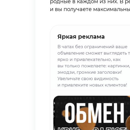
родные в каждом из них. В р
и вы получаете максимальны
Яркая реклама
В чатах без ограничений ваше
объявление сможет выглядеть 
ярко и привлекательно, как
вы только пожелаете: картинки,
эмодзи, громкие заголовки!
Увеличьте свою видимость
и привлеките новых клиентов!