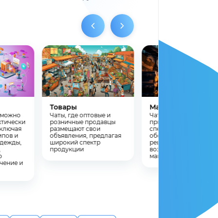
Товары
Майнинг
х можно
Чаты, где оптовые и
Чаты, в которых можн
ктически
розничные продавцы
приобрести
включая
размещают свои
специализированное
ипов и
объявления, предлагая
оборудование и
одежды,
широкий спектр
решения, открывающ
,
продукции
возможности в сфере
о
майнинга криптовалю
чение и