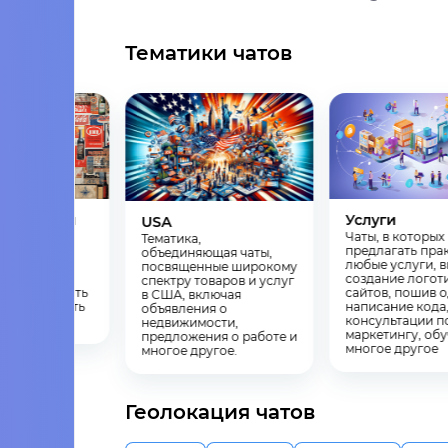
Тематики чатов
а рекламы
Услуги
USA
 происходит
Чаты, в которы
Тематика,
торговля
предлагать пра
объединяющая чаты,
ми местами,
любые услуги, 
посвященные широкому
ющими
создание логот
спектру товаров и услуг
но продвигать
сайтов, пошив 
в США, включая
с и достигать
написание кода
объявления о
аудитории
консультации п
недвижимости,
маркетингу, обу
предложения о работе и
многое другое
многое другое.
Геолокация чатов