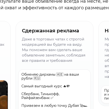
езультате ваше объявление всегда на месте, н
й охват и эффективность от каждого размеще
Сдержанная реклама
Н
Даже в торговых чатах с строгой
М
так
модерацией вы будете на виду.
пр
Мы поможем вам сделать ваше
гд
объявление заметным, соблюдая
не
все правила и требования
об
вп
пр
Обменяю дирхамы 🇦🇪 на ваши
н
рубли 🇷🇺
Самый выгодный курс 🔥💸
Пр
Сбербанк, Тинькофф,
и 
Райфайзенбанк ✅
пи
Привезем в любую точку Дубая 🚀🏎️