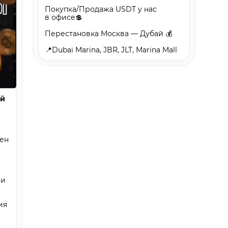
Покупка/Продажа USDT у нас
в офисе💲
Перестановка Москва — Дубай 💰
📍Dubai Marina, JBR, JLT, Marina Mall
ой
мен
ши
ия