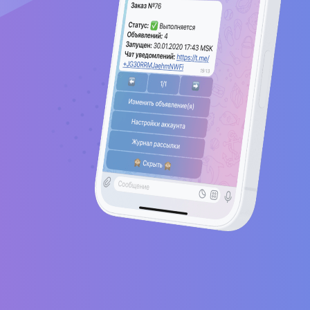
Продаж
Чаты, где
активная 
рекламны
позволя
эффектив
ваш бизне
широкой 