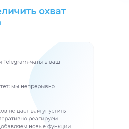
еличить охват
m
м Telegram-чаты в ваш
тет: мы непрерывно
в не дает вам упустить
оперативно реагируем
 добавляем новые функции