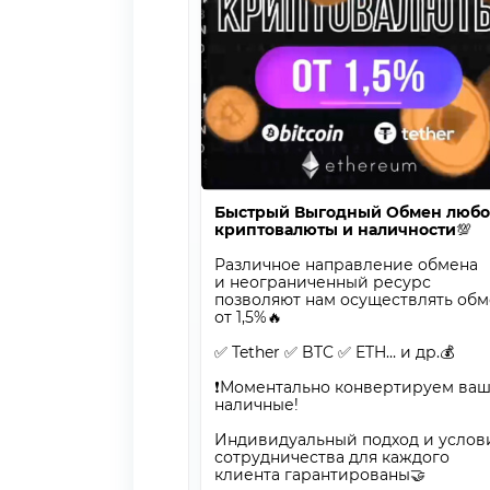
Быстрый Выгодный Обмен люб
криптовалюты и наличности
💯
Различное направление обмена
и неограниченный ресурс
позволяют нам осуществлять об
от 1,5%🔥
✅ Tether ✅ BTC ✅ ETH… и др.💰
❗️Моментально конвертируем ва
наличные!
Индивидуальный подход и услов
сотрудничества для каждого
клиента гарантированы🤝