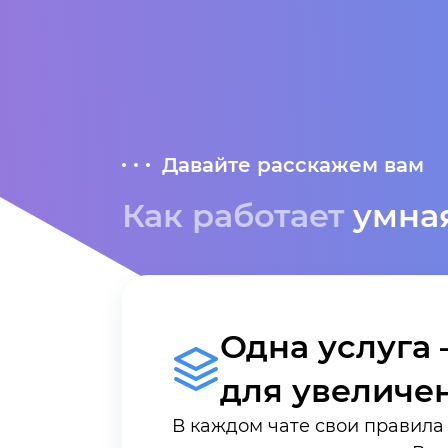
Давайте расскажем вам
Как работает
умна
Одна услуга
для увеличе
В каждом чате свои правила