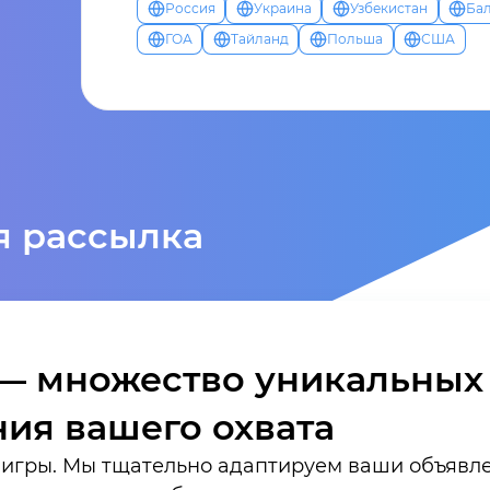
Россия
Украина
Узбекистан
Ба
ГОА
Тайланд
Польша
США
я рассылка
 — множество уникальных
ния вашего охвата
 игры. Мы тщательно адаптируем ваши объявле