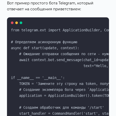
Вот пример простого бота Telegram, который
отвечает на сообщения приветствием:
from telegram.ext import ApplicationBuilder, Comman
# Определяем асинхронную функцию

async def start(update, context):

    # Ожидание отправки сообщения по сети - нужен `
    await context.bot.send_message(chat_id=update.e
                                   text="Hello, I a
if __name__ == '__main__':

    TOKEN = 'Замените эту строку на token, полученн
    # Создание экземпляра бота через `ApplicationBu
    application = ApplicationBuilder().token(TOKEN)
    # Создаем обработчик для команды '/start'

    start_handler = CommandHandler('start', start)
