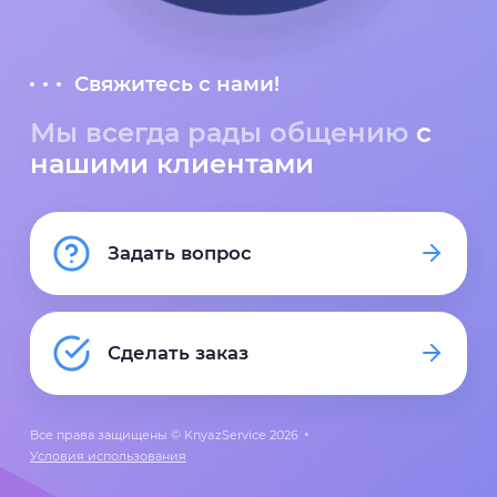
Свяжитесь с нами!
Мы всегда рады общению
с
нашими клиентами
Задать вопрос
Сделать заказ
Все права защищены © KnyazService 2026
Условия использования